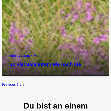
PHOTOVOLTAIK NEWS
So viel Solarstrom wie noch nie
Previous
1
2
3
Du bist an einem