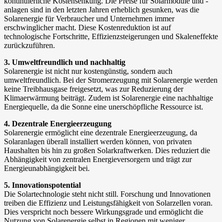
kontinuierliche Kostensenkung. Die Preise für Solarmodule und -
anlagen sind in den letzten Jahren erheblich gesunken, was die
Solarenergie für Verbraucher und Unternehmen immer
erschwinglicher macht. Diese Kostenreduktion ist auf
technologische Fortschritte, Effizienzsteigerungen und Skaleneffekte
zurückzuführen.
3. Umweltfreundlich und nachhaltig
Solarenergie ist nicht nur kostengünstig, sondern auch
umweltfreundlich. Bei der Stromerzeugung mit Solarenergie werden
keine Treibhausgase freigesetzt, was zur Reduzierung der
Klimaerwärmung beiträgt. Zudem ist Solarenergie eine nachhaltige
Energiequelle, da die Sonne eine unerschöpfliche Ressource ist.
4. Dezentrale Energieerzeugung
Solarenergie ermöglicht eine dezentrale Energieerzeugung, da
Solaranlagen überall installiert werden können, von privaten
Haushalten bis hin zu großen Solarkraftwerken. Dies reduziert die
Abhängigkeit von zentralen Energieversorgern und trägt zur
Energieunabhängigkeit bei.
5. Innovationspotential
Die Solartechnologie steht nicht still. Forschung und Innovationen
treiben die Effizienz und Leistungsfähigkeit von Solarzellen voran.
Dies verspricht noch bessere Wirkungsgrade und ermöglicht die
Nutzung von Solarenergie selbst in Regionen mit weniger