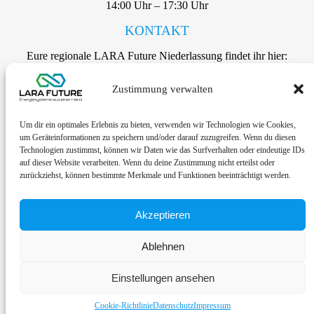
14:00 Uhr – 17:30 Uhr
KONTAKT
Eure regionale LARA Future Niederlassung findet ihr hier:
Zustimmung verwalten
Zu den Kontaktdaten
Um dir ein optimales Erlebnis zu bieten, verwenden wir Technologien wie Cookies,
um Geräteinformationen zu speichern und/oder darauf zuzugreifen. Wenn du diesen
Technologien zustimmst, können wir Daten wie das Surfverhalten oder eindeutige IDs
auf dieser Website verarbeiten. Wenn du deine Zustimmung nicht erteilst oder
zurückziehst, können bestimmte Merkmale und Funktionen beeinträchtigt werden.
Kontakt
Akzeptieren
Datenschutz
Impressum
Ablehnen
Cookie-Richtlinie (EU)
Einstellungen ansehen
Lara Future 2026
Cookie-Richtlinie
Datenschutz
Impressum